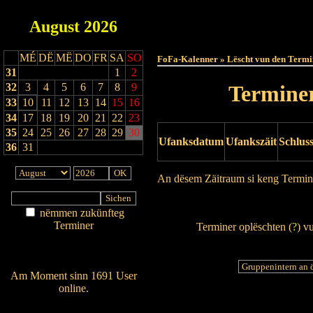
August
2026
Haut
MÉ
DË
MË
DO
FR
SA
SO
FoFa-Kalenner » Lëscht vun den Termi
31
1
2
32
3
4
5
6
7
8
9
Terminer
33
10
11
12
13
14
15
16
34
17
18
19
20
21
22
23
35
24
25
26
27
28
29
30
Ufanksdatum
Ufankszäit
Schlus
36
31
An dësem Zäitraum si keng Termin
Drock Preview
nëmmen zukünfteg
Terminer
Terminer oplëschten (
?
) v
Am Détail sichen
Nei agedroen
Am Moment sinn 1691 User
online.
Wien ass online?