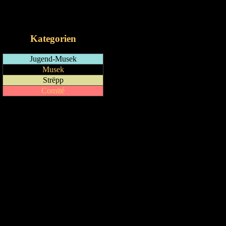
RSS-Feed
iCalendar-Feed
Kategorien
Jugend-Musek
Musek
Strëpp
Comité