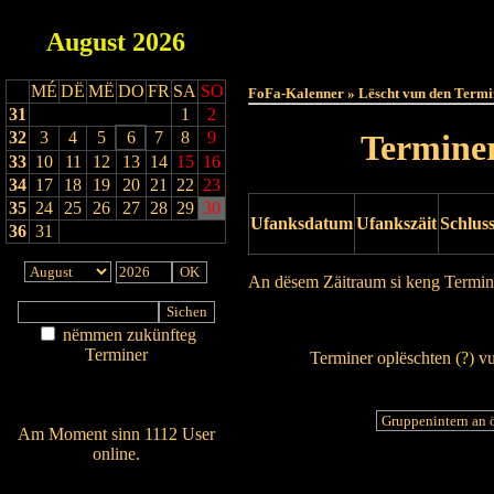
August
2026
Haut
MÉ
DË
MË
DO
FR
SA
SO
FoFa-Kalenner » Lëscht vun den Termi
31
1
2
32
3
4
5
6
7
8
9
Terminer
33
10
11
12
13
14
15
16
34
17
18
19
20
21
22
23
35
24
25
26
27
28
29
30
Ufanksdatum
Ufankszäit
Schlus
36
31
An dësem Zäitraum si keng Termin
Drock Preview
nëmmen zukünfteg
Terminer
Terminer oplëschten (
?
) v
Am Détail sichen
Nei agedroen
Am Moment sinn 1112 User
online.
Wien ass online?