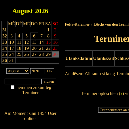
August
2026
Haut
MÉ
DË
MË
DO
FR
SA
SO
FoFa-Kalenner » Lëscht vun den Termi
31
1
2
32
3
4
5
6
7
8
9
Terminer
33
10
11
12
13
14
15
16
34
17
18
19
20
21
22
23
35
24
25
26
27
28
29
30
Ufanksdatum
Ufankszäit
Schlus
36
31
An dësem Zäitraum si keng Termin
Drock Preview
nëmmen zukünfteg
Terminer
Terminer oplëschten (
?
) v
Am Détail sichen
Nei agedroen
Am Moment sinn 1454 User
online.
Wien ass online?