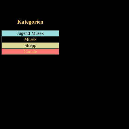
RSS-Feed
iCalendar-Feed
Kategorien
Jugend-Musek
Musek
Strëpp
Comité