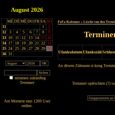
August
2026
Haut
MÉ
DË
MË
DO
FR
SA
SO
FoFa-Kalenner » Lëscht vun den Termi
31
1
2
32
3
4
5
6
7
8
9
Terminer
33
10
11
12
13
14
15
16
34
17
18
19
20
21
22
23
35
24
25
26
27
28
29
30
Ufanksdatum
Ufankszäit
Schlus
36
31
An dësem Zäitraum si keng Termin
Drock Preview
nëmmen zukünfteg
Terminer
Terminer oplëschten (
?
) v
Am Détail sichen
Nei agedroen
Am Moment sinn 1269 User
online.
Wien ass online?