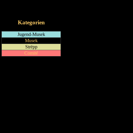
RSS-Feed
iCalendar-Feed
Kategorien
Jugend-Musek
Musek
Strëpp
Comité