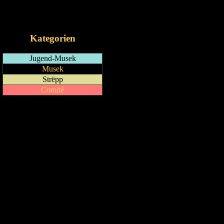
RSS-Feed
iCalendar-Feed
Kategorien
Jugend-Musek
Musek
Strëpp
Comité