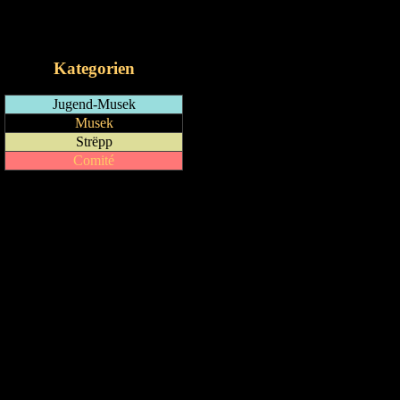
RSS-Feed
iCalendar-Feed
Kategorien
Jugend-Musek
Musek
Strëpp
Comité