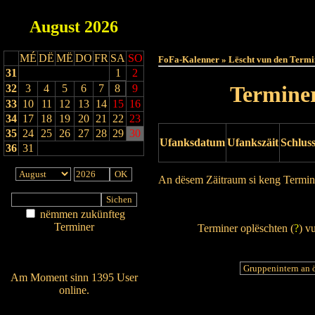
August
2026
Haut
MÉ
DË
MË
DO
FR
SA
SO
FoFa-Kalenner » Lëscht vun den Termi
31
1
2
Terminer
32
3
4
5
6
7
8
9
33
10
11
12
13
14
15
16
34
17
18
19
20
21
22
23
35
24
25
26
27
28
29
30
Ufanksdatum
Ufankszäit
Schlus
36
31
An dësem Zäitraum si keng Termin
Drock Preview
nëmmen zukünfteg
Terminer
Terminer oplëschten (
?
) v
Am Détail sichen
Nei agedroen
Am Moment sinn 1395 User
online.
Wien ass online?