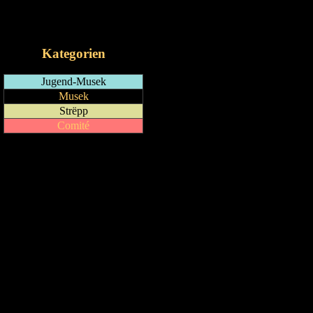
RSS-Feed
iCalendar-Feed
Kategorien
Jugend-Musek
Musek
Strëpp
Comité