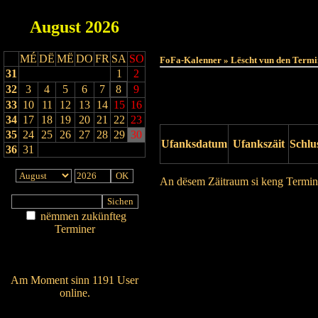
August
2026
MÉ
DË
MË
DO
FR
SA
SO
FoFa-Kalenner » Lëscht vun den Termi
31
1
2
32
3
4
5
6
7
8
9
33
10
11
12
13
14
15
16
34
17
18
19
20
21
22
23
35
24
25
26
27
28
29
30
Ufanksdatum
Ufankszäit
Schlu
36
31
An dësem Zäitraum si keng Termin
Drock Preview
nëmmen zukünfteg
Terminer
Am Détail sichen
Nei agedroen
Am Moment sinn 1191 User
online.
Wien ass online?