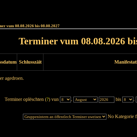
Haut
Dëss Woch
Dëse Mount
Dëst
Umellen
ner vum 08.08.2026 bis 08.08.2027
Terminer vum 08.08.2026 bi
ssdatum
Schlusszäit
Manifestat
er agedroen.
Terminer oplëschten (
?
) vun
.
bis
.
No Kategorie fi