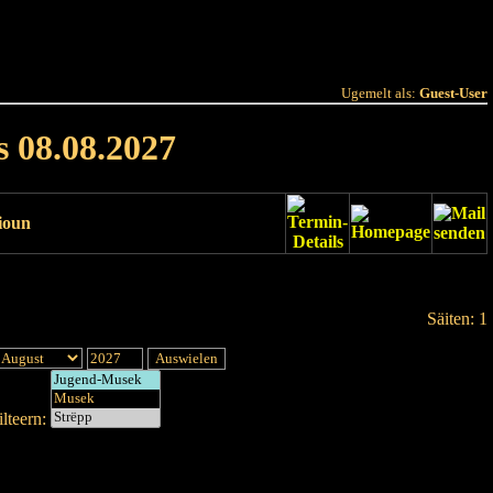
 Joer
Terminlëscht
Ugemelt als:
Guest-User
s 08.08.2027
ioun
Säiten: 1
lteern: