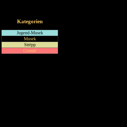
RSS-Feed
iCalendar-Feed
Kategorien
Jugend-Musek
Musek
Strëpp
Comité