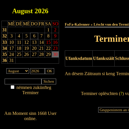
August
2026
Haut
MÉ
DË
MË
DO
FR
SA
SO
FoFa-Kalenner » Lëscht vun den Termi
31
1
2
32
3
4
5
6
7
8
9
Terminer
33
10
11
12
13
14
15
16
34
17
18
19
20
21
22
23
35
24
25
26
27
28
29
30
Ufanksdatum
Ufankszäit
Schlus
36
31
An dësem Zäitraum si keng Termin
Drock Preview
nëmmen zukünfteg
Terminer
Terminer oplëschten (
?
) v
Am Détail sichen
Nei agedroen
Am Moment sinn 1668 User
online.
Wien ass online?