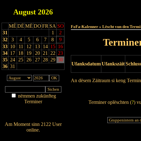
August
2026
Haut
MÉ
DË
MË
DO
FR
SA
SO
FoFa-Kalenner » Lëscht vun den Termi
31
1
2
Terminer
32
3
4
5
6
7
8
9
33
10
11
12
13
14
15
16
34
17
18
19
20
21
22
23
35
24
25
26
27
28
29
30
Ufanksdatum
Ufankszäit
Schlus
36
31
An dësem Zäitraum si keng Termin
Drock Preview
nëmmen zukünfteg
Terminer
Terminer oplëschten (
?
) v
Am Détail sichen
Nei agedroen
Am Moment sinn 2122 User
online.
Wien ass online?