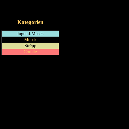
RSS-Feed
iCalendar-Feed
Kategorien
Jugend-Musek
Musek
Strëpp
Comité