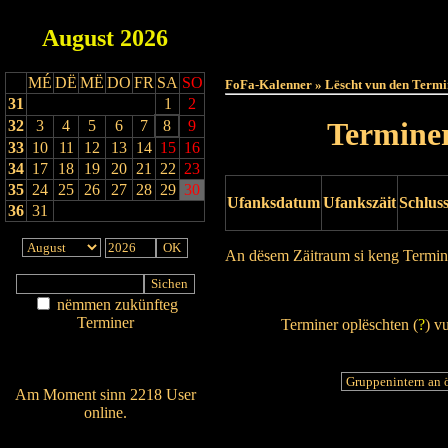
August
2026
Haut
MÉ
DË
MË
DO
FR
SA
SO
FoFa-Kalenner » Lëscht vun den Termi
31
1
2
Terminer
32
3
4
5
6
7
8
9
33
10
11
12
13
14
15
16
34
17
18
19
20
21
22
23
35
24
25
26
27
28
29
30
Ufanksdatum
Ufankszäit
Schlus
36
31
An dësem Zäitraum si keng Termin
Drock Preview
nëmmen zukünfteg
Terminer
Terminer oplëschten (
?
) v
Am Détail sichen
Nei agedroen
Am Moment sinn 2218 User
online.
Wien ass online?