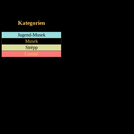
RSS-Feed
iCalendar-Feed
Kategorien
Jugend-Musek
Musek
Strëpp
Comité