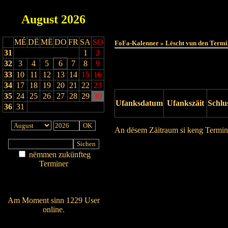
August
2026
MÉ
DË
MË
DO
FR
SA
SO
FoFa-Kalenner » Lëscht vun den Termi
31
1
2
32
3
4
5
6
7
8
9
33
10
11
12
13
14
15
16
34
17
18
19
20
21
22
23
35
24
25
26
27
28
29
30
Ufanksdatum
Ufankszäit
Schlu
36
31
An dësem Zäitraum si keng Termin
Drock Preview
nëmmen zukünfteg
Terminer
Am Détail sichen
Nei agedroen
Am Moment sinn 1229 User
online.
Wien ass online?