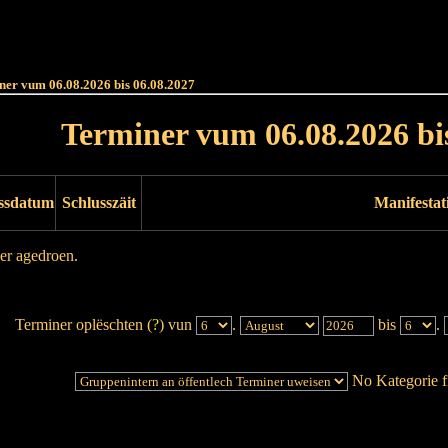
Haut
Dëss Woch
Dëse Mount
Dëst
Umellen
ner vum 06.08.2026 bis 06.08.2027
Terminer vum 06.08.2026 bi
ssdatum
Schlusszäit
Manifestat
er agedroen.
Terminer oplëschten (
?
) vun
.
bis
.
No Kategorie fi