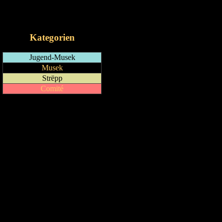
RSS-Feed
iCalendar-Feed
Kategorien
Jugend-Musek
Musek
Strëpp
Comité