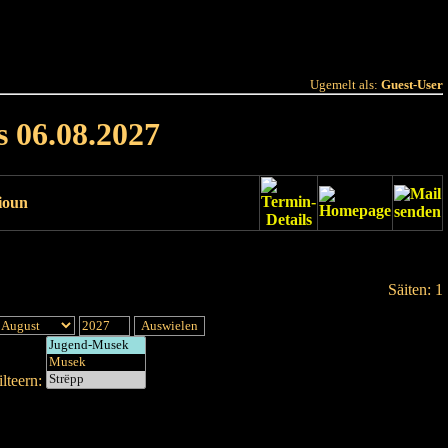
 Joer
Terminlëscht
Ugemelt als:
Guest-User
s 06.08.2027
ioun
Säiten: 1
lteern: