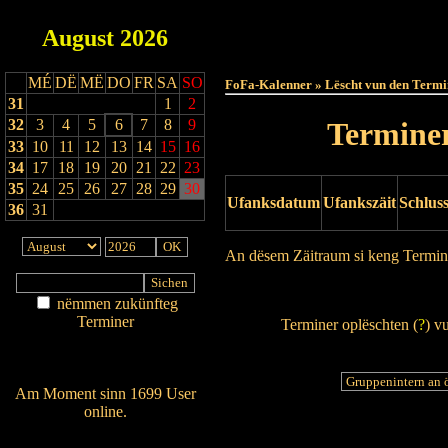
August
2026
Haut
MÉ
DË
MË
DO
FR
SA
SO
FoFa-Kalenner » Lëscht vun den Termi
31
1
2
32
3
4
5
6
7
8
9
Terminer
33
10
11
12
13
14
15
16
34
17
18
19
20
21
22
23
35
24
25
26
27
28
29
30
Ufanksdatum
Ufankszäit
Schlus
36
31
An dësem Zäitraum si keng Termin
Drock Preview
nëmmen zukünfteg
Terminer
Terminer oplëschten (
?
) v
Am Détail sichen
Nei agedroen
Am Moment sinn 1699 User
online.
Wien ass online?