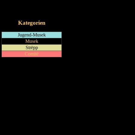
RSS-Feed
iCalendar-Feed
Kategorien
Jugend-Musek
Musek
Strëpp
Comité