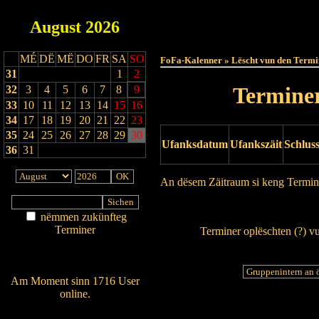
August
2026
Haut
MÉ
DË
MË
DO
FR
SA
SO
FoFa-Kalenner » Lëscht vun den Termi
31
1
2
Terminer
32
3
4
5
6
7
8
9
33
10
11
12
13
14
15
16
34
17
18
19
20
21
22
23
35
24
25
26
27
28
29
30
Ufanksdatum
Ufankszäit
Schlus
36
31
An dësem Zäitraum si keng Termin
Drock Preview
nëmmen zukünfteg
Terminer
Terminer oplëschten (
?
) v
Am Détail sichen
Nei agedroen
Am Moment sinn 1716 User
online.
Wien ass online?