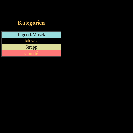
RSS-Feed
iCalendar-Feed
Kategorien
Jugend-Musek
Musek
Strëpp
Comité