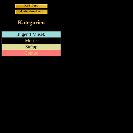
RSS-Feed
iCalendar-Feed
Kategorien
Jugend-Musek
Musek
Strëpp
Comité