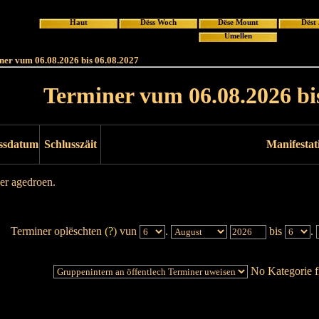
Haut
Dëss Woch
Dëse Mount
Dëst
Umellen
ner vum 06.08.2026 bis 06.08.2027
Terminer vum 06.08.2026 bi
ssdatum
Schlusszäit
Manifestat
er agedroen.
Terminer oplëschten (
?
) vun
.
bis
.
No Kategorie fi