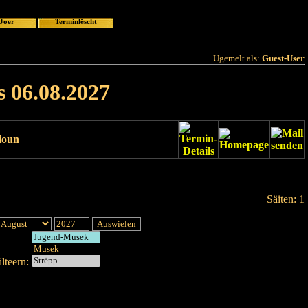
 Joer
Terminlëscht
Ugemelt als:
Guest-User
s 06.08.2027
ioun
Säiten: 1
lteern: