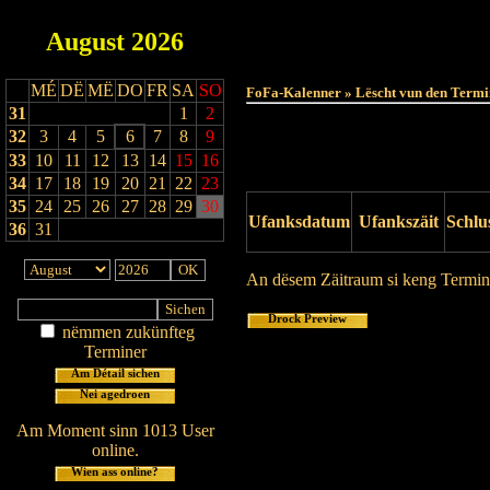
August
2026
MÉ
DË
MË
DO
FR
SA
SO
FoFa-Kalenner » Lëscht vun den Termi
31
1
2
32
3
4
5
6
7
8
9
33
10
11
12
13
14
15
16
34
17
18
19
20
21
22
23
35
24
25
26
27
28
29
30
Ufanksdatum
Ufankszäit
Schlu
36
31
An dësem Zäitraum si keng Termin
Drock Preview
nëmmen zukünfteg
Terminer
Am Détail sichen
Nei agedroen
Am Moment sinn 1013 User
online.
Wien ass online?