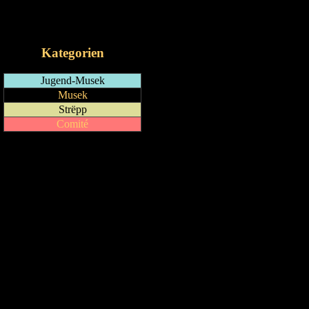
RSS-Feed
iCalendar-Feed
Kategorien
Jugend-Musek
Musek
Strëpp
Comité