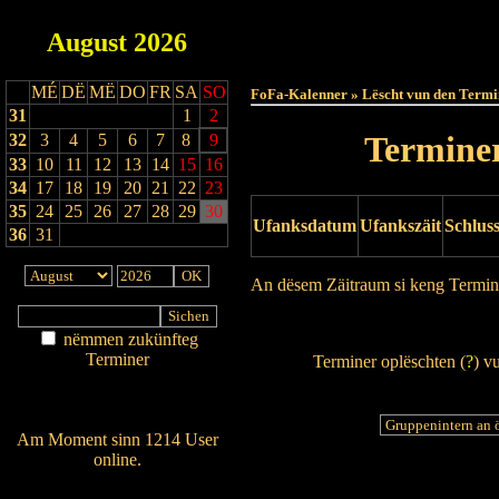
August
2026
Haut
MÉ
DË
MË
DO
FR
SA
SO
FoFa-Kalenner » Lëscht vun den Termi
31
1
2
Terminer
32
3
4
5
6
7
8
9
33
10
11
12
13
14
15
16
34
17
18
19
20
21
22
23
35
24
25
26
27
28
29
30
Ufanksdatum
Ufankszäit
Schlus
36
31
An dësem Zäitraum si keng Termin
Drock Preview
nëmmen zukünfteg
Terminer
Terminer oplëschten (
?
) v
Am Détail sichen
Nei agedroen
Am Moment sinn 1214 User
online.
Wien ass online?