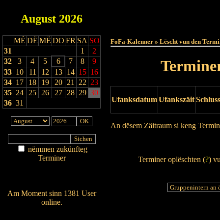
August
2026
Haut
MÉ
DË
MË
DO
FR
SA
SO
FoFa-Kalenner » Lëscht vun den Termi
31
1
2
32
3
4
5
6
7
8
9
Terminer
33
10
11
12
13
14
15
16
34
17
18
19
20
21
22
23
35
24
25
26
27
28
29
30
Ufanksdatum
Ufankszäit
Schlus
36
31
An dësem Zäitraum si keng Termin
Drock Preview
nëmmen zukünfteg
Terminer
Terminer oplëschten (
?
) v
Am Détail sichen
Nei agedroen
Am Moment sinn 1381 User
online.
Wien ass online?