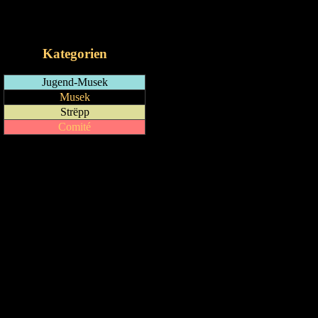
RSS-Feed
iCalendar-Feed
Kategorien
Jugend-Musek
Musek
Strëpp
Comité