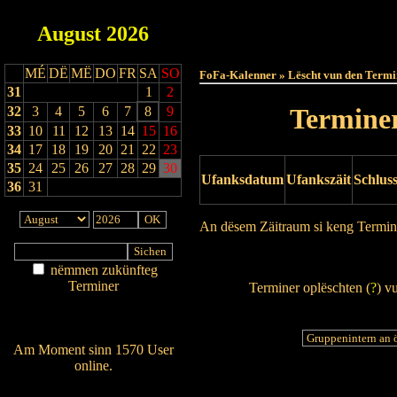
August
2026
Haut
MÉ
DË
MË
DO
FR
SA
SO
FoFa-Kalenner » Lëscht vun den Termi
31
1
2
Terminer
32
3
4
5
6
7
8
9
33
10
11
12
13
14
15
16
34
17
18
19
20
21
22
23
35
24
25
26
27
28
29
30
Ufanksdatum
Ufankszäit
Schlus
36
31
An dësem Zäitraum si keng Termin
Drock Preview
nëmmen zukünfteg
Terminer
Terminer oplëschten (
?
) v
Am Détail sichen
Nei agedroen
Am Moment sinn 1570 User
online.
Wien ass online?