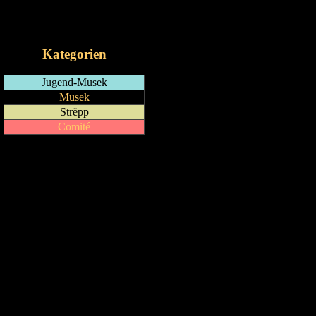
RSS-Feed
iCalendar-Feed
Kategorien
Jugend-Musek
Musek
Strëpp
Comité