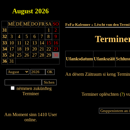
August
2026
Haut
MÉ
DË
MË
DO
FR
SA
SO
FoFa-Kalenner » Lëscht vun den Termi
31
1
2
Terminer
32
3
4
5
6
7
8
9
33
10
11
12
13
14
15
16
34
17
18
19
20
21
22
23
35
24
25
26
27
28
29
30
Ufanksdatum
Ufankszäit
Schlus
36
31
An dësem Zäitraum si keng Termin
Drock Preview
nëmmen zukünfteg
Terminer
Terminer oplëschten (
?
) v
Am Détail sichen
Nei agedroen
Am Moment sinn 1410 User
online.
Wien ass online?