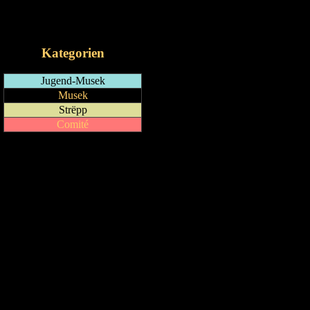
RSS-Feed
iCalendar-Feed
Kategorien
Jugend-Musek
Musek
Strëpp
Comité