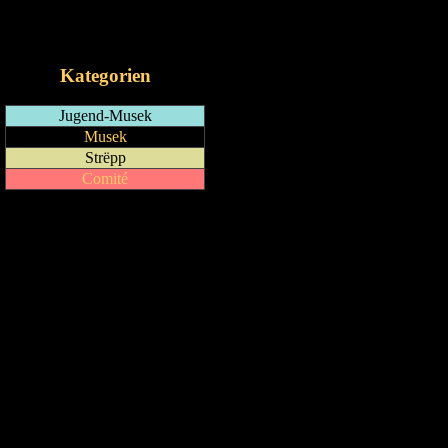
RSS-Feed
iCalendar-Feed
Kategorien
Jugend-Musek
Musek
Strëpp
Comité