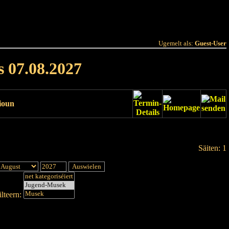
 Joer
Terminlëscht
Ugemelt als:
Guest-User
s 07.08.2027
ioun
Säiten: 1
lteern: