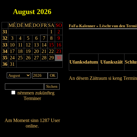
August
2026
MÉ
DË
MË
DO
FR
SA
SO
FoFa-Kalenner » Lëscht vun den Termi
31
1
2
32
3
4
5
6
7
8
9
33
10
11
12
13
14
15
16
34
17
18
19
20
21
22
23
35
24
25
26
27
28
29
30
Ufanksdatum
Ufankszäit
Schlu
36
31
An dësem Zäitraum si keng Termin
Drock Preview
nëmmen zukünfteg
Terminer
Am Détail sichen
Nei agedroen
Am Moment sinn 1287 User
online.
Wien ass online?