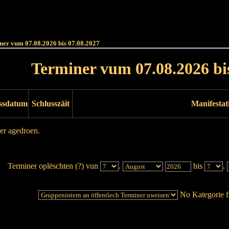
Haut
Dëss Woch
Dëse Mount
Dëst
Umellen
ner vum 07.08.2026 bis 07.08.2027
Terminer vum 07.08.2026 bi
ssdatum
Schlusszäit
Manifestat
er agedroen.
Terminer oplëschten (
?
) vun
.
bis
.
No Kategorie fi