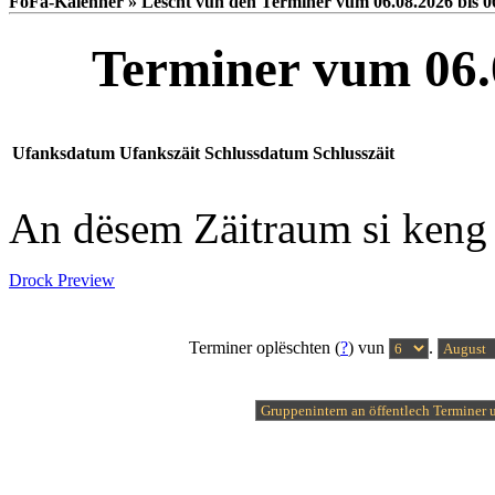
FoFa-Kalenner » Lëscht vun den Terminer vum 06.08.2026 bis 0
Terminer vum 06.0
Ufanksdatum
Ufankszäit
Schlussdatum
Schlusszäit
An dësem Zäitraum si keng
Drock Preview
Terminer oplëschten (
?
) vun
.