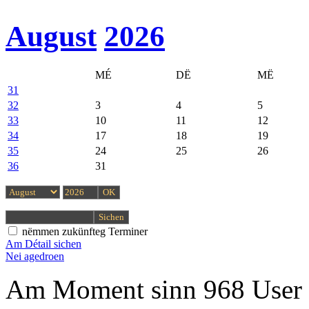
August
2026
MÉ
DË
MË
31
32
3
4
5
33
10
11
12
34
17
18
19
35
24
25
26
36
31
nëmmen zukünfteg Terminer
Am Détail sichen
Nei agedroen
Am Moment sinn 968 User 