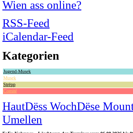
Wien ass online?
RSS-Feed
iCalendar-Feed
Kategorien
Jugend-Musek
Musek
Strëpp
Comité
Haut
Dëss Woch
Dëse Moun
Umellen