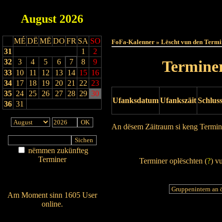
August
2026
Haut
MÉ
DË
MË
DO
FR
SA
SO
FoFa-Kalenner » Lëscht vun den Termi
31
1
2
32
3
4
5
6
7
8
9
Terminer
33
10
11
12
13
14
15
16
34
17
18
19
20
21
22
23
35
24
25
26
27
28
29
30
Ufanksdatum
Ufankszäit
Schlus
36
31
An dësem Zäitraum si keng Termin
Drock Preview
nëmmen zukünfteg
Terminer
Terminer oplëschten (
?
) v
Am Détail sichen
Nei agedroen
Am Moment sinn 1605 User
online.
Wien ass online?