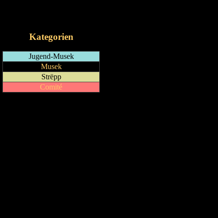
RSS-Feed
iCalendar-Feed
Kategorien
Jugend-Musek
Musek
Strëpp
Comité