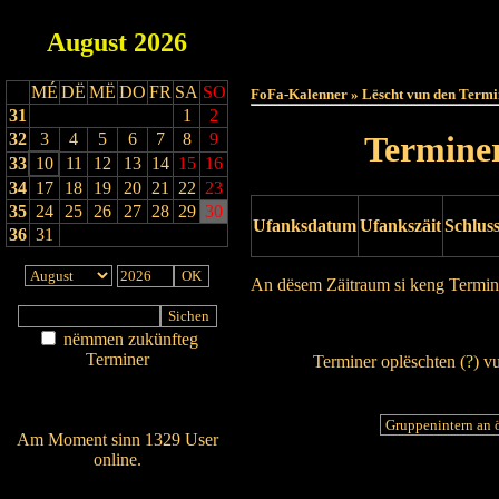
August
2026
Haut
MÉ
DË
MË
DO
FR
SA
SO
FoFa-Kalenner » Lëscht vun den Termi
31
1
2
32
3
4
5
6
7
8
9
Terminer
33
10
11
12
13
14
15
16
34
17
18
19
20
21
22
23
35
24
25
26
27
28
29
30
Ufanksdatum
Ufankszäit
Schlus
36
31
An dësem Zäitraum si keng Termin
Drock Preview
nëmmen zukünfteg
Terminer
Terminer oplëschten (
?
) v
Am Détail sichen
Nei agedroen
Am Moment sinn 1329 User
online.
Wien ass online?