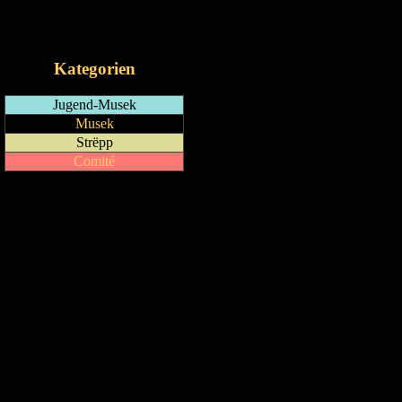
RSS-Feed
iCalendar-Feed
Kategorien
Jugend-Musek
Musek
Strëpp
Comité