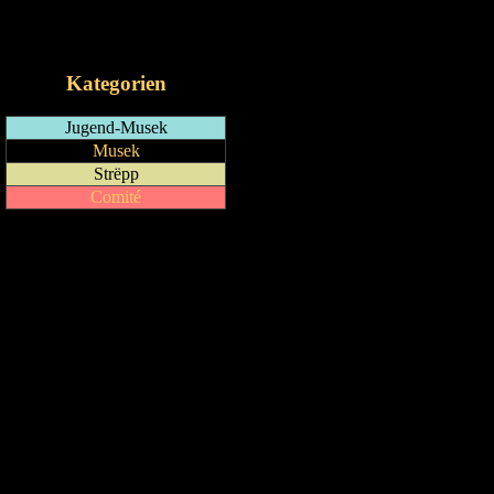
RSS-Feed
iCalendar-Feed
Kategorien
Jugend-Musek
Musek
Strëpp
Comité