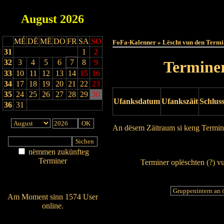
August
2026
Haut
MÉ
DË
MË
DO
FR
SA
SO
FoFa-Kalenner » Lëscht vun den Termi
31
1
2
32
3
4
5
6
7
8
9
Terminer
33
10
11
12
13
14
15
16
34
17
18
19
20
21
22
23
35
24
25
26
27
28
29
30
Ufanksdatum
Ufankszäit
Schlus
36
31
An dësem Zäitraum si keng Termin
Drock Preview
nëmmen zukünfteg
Terminer
Terminer oplëschten (
?
) v
Am Détail sichen
Nei agedroen
Am Moment sinn 1574 User
online.
Wien ass online?