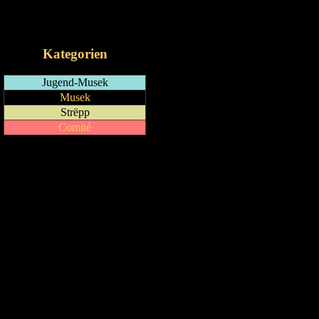
RSS-Feed
iCalendar-Feed
Kategorien
Jugend-Musek
Musek
Strëpp
Comité