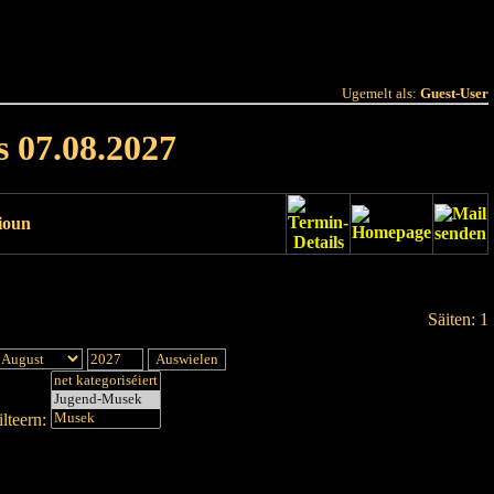
 Joer
Terminlëscht
Ugemelt als:
Guest-User
s 07.08.2027
ioun
Säiten: 1
lteern: