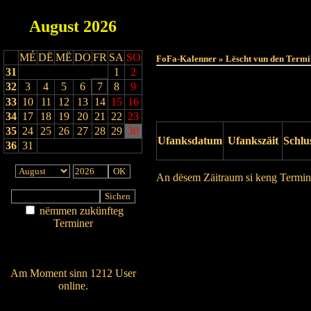
August
2026
MÉ
DË
MË
DO
FR
SA
SO
FoFa-Kalenner » Lëscht vun den Termi
31
1
2
32
3
4
5
6
7
8
9
33
10
11
12
13
14
15
16
34
17
18
19
20
21
22
23
35
24
25
26
27
28
29
30
Ufanksdatum
Ufankszäit
Schlu
36
31
An dësem Zäitraum si keng Termin
Drock Preview
nëmmen zukünfteg
Terminer
Am Détail sichen
Nei agedroen
Am Moment sinn 1212 User
online.
Wien ass online?