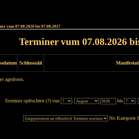
Haut
Dëss Woch
Dëse Mount
Dëst
Umellen
ner vum 07.08.2026 bis 07.08.2027
Terminer vum 07.08.2026 bi
ssdatum
Schlusszäit
Manifestat
er agedroen.
Terminer oplëschten (
?
) vun
.
bis
.
No Kategorie fi