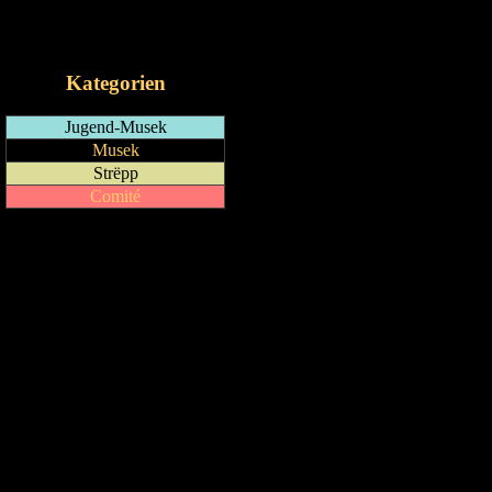
RSS-Feed
iCalendar-Feed
Kategorien
Jugend-Musek
Musek
Strëpp
Comité