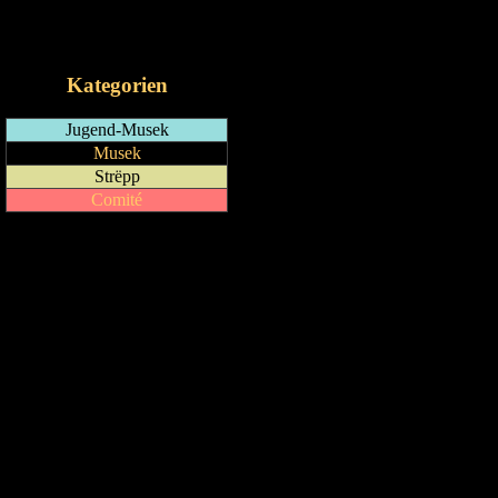
RSS-Feed
iCalendar-Feed
Kategorien
Jugend-Musek
Musek
Strëpp
Comité