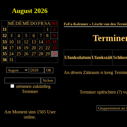
August
2026
Haut
MÉ
DË
MË
DO
FR
SA
SO
FoFa-Kalenner » Lëscht vun den Termi
31
1
2
Terminer
32
3
4
5
6
7
8
9
33
10
11
12
13
14
15
16
34
17
18
19
20
21
22
23
35
24
25
26
27
28
29
30
Ufanksdatum
Ufankszäit
Schlus
36
31
An dësem Zäitraum si keng Termin
Drock Preview
nëmmen zukünfteg
Terminer
Terminer oplëschten (
?
) v
Am Détail sichen
Nei agedroen
Am Moment sinn 1565 User
online.
Wien ass online?