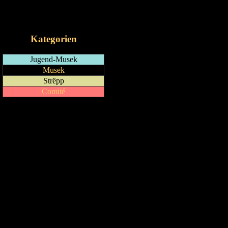
RSS-Feed
iCalendar-Feed
Kategorien
Jugend-Musek
Musek
Strëpp
Comité