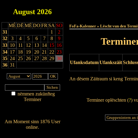
August
2026
Haut
MÉ
DË
MË
DO
FR
SA
SO
FoFa-Kalenner » Lëscht vun den Termi
31
1
2
32
3
4
5
6
7
8
9
Terminer
33
10
11
12
13
14
15
16
34
17
18
19
20
21
22
23
35
24
25
26
27
28
29
30
Ufanksdatum
Ufankszäit
Schlus
36
31
An dësem Zäitraum si keng Termin
Drock Preview
nëmmen zukünfteg
Terminer
Terminer oplëschten (
?
) v
Am Détail sichen
Nei agedroen
Am Moment sinn 1876 User
online.
Wien ass online?