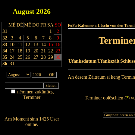
August
2026
Haut
MÉ
DË
MË
DO
FR
SA
SO
FoFa-Kalenner » Lëscht vun den Termi
31
1
2
Terminer
32
3
4
5
6
7
8
9
33
10
11
12
13
14
15
16
34
17
18
19
20
21
22
23
35
24
25
26
27
28
29
30
Ufanksdatum
Ufankszäit
Schlus
36
31
An dësem Zäitraum si keng Termin
Drock Preview
nëmmen zukünfteg
Terminer
Terminer oplëschten (
?
) v
Am Détail sichen
Nei agedroen
Am Moment sinn 1425 User
online.
Wien ass online?