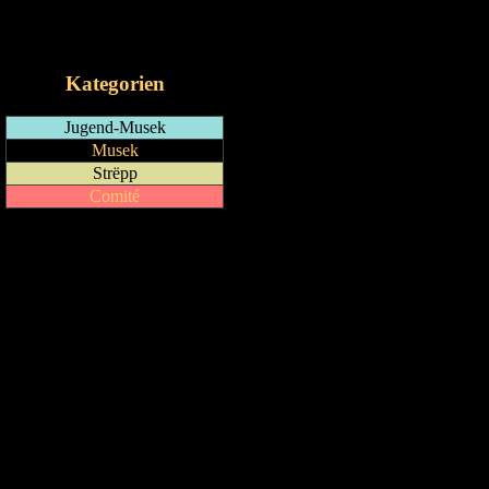
RSS-Feed
iCalendar-Feed
Kategorien
Jugend-Musek
Musek
Strëpp
Comité