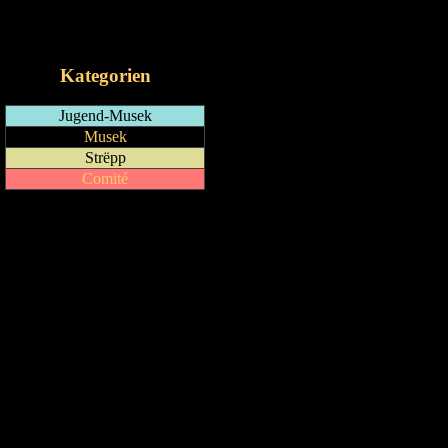
RSS-Feed
iCalendar-Feed
Kategorien
Jugend-Musek
Musek
Strëpp
Comité