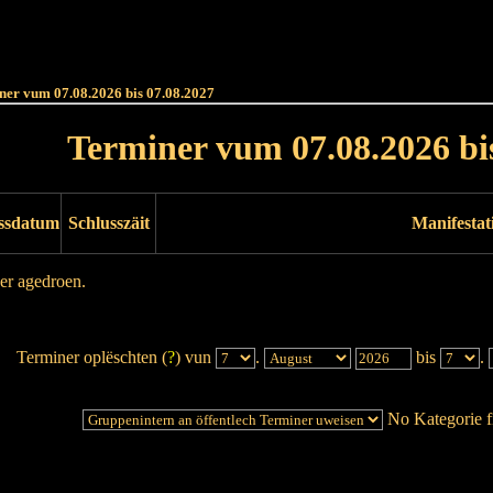
Haut
Dëss Woch
Dëse Mount
Dëst
Umellen
ner vum 07.08.2026 bis 07.08.2027
Terminer vum 07.08.2026 bi
ssdatum
Schlusszäit
Manifestat
er agedroen.
Terminer oplëschten (
?
) vun
.
bis
.
No Kategorie fi