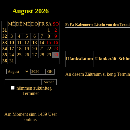
August
2026
MÉ
DË
MË
DO
FR
SA
SO
FoFa-Kalenner » Lëscht vun den Termi
31
1
2
32
3
4
5
6
7
8
9
33
10
11
12
13
14
15
16
34
17
18
19
20
21
22
23
35
24
25
26
27
28
29
30
Ufanksdatum
Ufankszäit
Schlu
36
31
An dësem Zäitraum si keng Termin
Drock Preview
nëmmen zukünfteg
Terminer
Am Détail sichen
Nei agedroen
Am Moment sinn 1439 User
online.
Wien ass online?