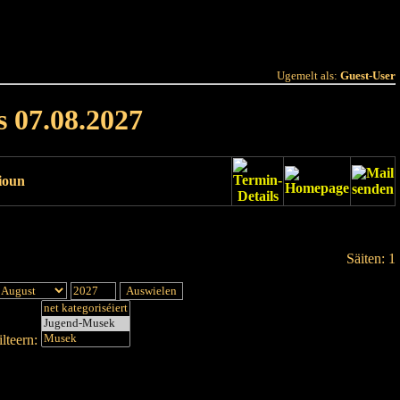
 Joer
Terminlëscht
Ugemelt als:
Guest-User
s 07.08.2027
ioun
Säiten: 1
lteern: