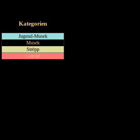
RSS-Feed
iCalendar-Feed
Kategorien
Jugend-Musek
Musek
Strëpp
Comité