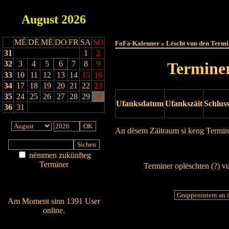
August
2026
Haut
MÉ
DË
MË
DO
FR
SA
SO
FoFa-Kalenner » Lëscht vun den Termi
31
1
2
32
3
4
5
6
7
8
9
Terminer
33
10
11
12
13
14
15
16
34
17
18
19
20
21
22
23
35
24
25
26
27
28
29
30
Ufanksdatum
Ufankszäit
Schlus
36
31
An dësem Zäitraum si keng Termin
Drock Preview
nëmmen zukünfteg
Terminer
Terminer oplëschten (
?
) v
Am Détail sichen
Nei agedroen
Am Moment sinn 1391 User
online.
Wien ass online?