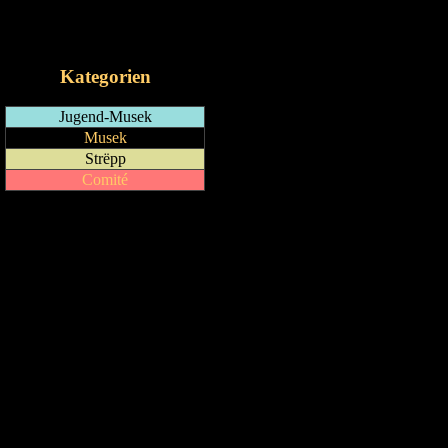
RSS-Feed
iCalendar-Feed
Kategorien
Jugend-Musek
Musek
Strëpp
Comité