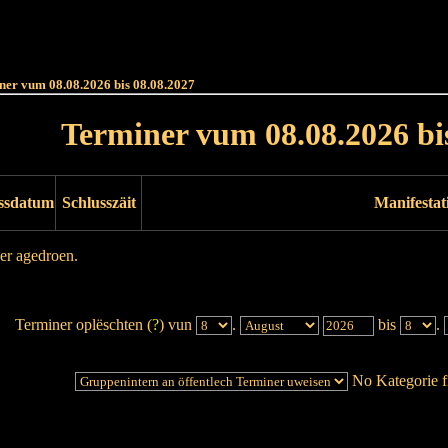
Haut
Dëss Woch
Dëse Mount
Dëst
Umellen
ner vum 08.08.2026 bis 08.08.2027
Terminer vum 08.08.2026 bi
ssdatum
Schlusszäit
Manifestat
er agedroen.
Terminer oplëschten (
?
) vun
.
bis
.
No Kategorie fi