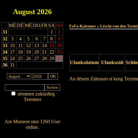
August
2026
MÉ
DË
MË
DO
FR
SA
SO
FoFa-Kalenner » Lëscht vun den Termi
31
1
2
32
3
4
5
6
7
8
9
33
10
11
12
13
14
15
16
34
17
18
19
20
21
22
23
35
24
25
26
27
28
29
30
Ufanksdatum
Ufankszäit
Schlu
36
31
An dësem Zäitraum si keng Termin
Drock Preview
nëmmen zukünfteg
Terminer
Am Détail sichen
Nei agedroen
Am Moment sinn 1260 User
online.
Wien ass online?