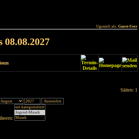
 Joer
Terminlëscht
Ugemelt als:
Guest-User
s 08.08.2027
ioun
Säiten: 1
lteern: