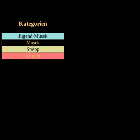
RSS-Feed
iCalendar-Feed
Kategorien
Jugend-Musek
Musek
Strëpp
Comité