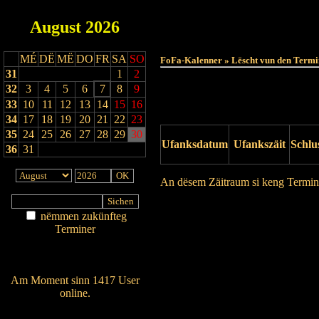
August
2026
MÉ
DË
MË
DO
FR
SA
SO
FoFa-Kalenner » Lëscht vun den Termi
31
1
2
32
3
4
5
6
7
8
9
33
10
11
12
13
14
15
16
34
17
18
19
20
21
22
23
35
24
25
26
27
28
29
30
Ufanksdatum
Ufankszäit
Schlu
36
31
An dësem Zäitraum si keng Termin
Drock Preview
nëmmen zukünfteg
Terminer
Am Détail sichen
Nei agedroen
Am Moment sinn 1417 User
online.
Wien ass online?