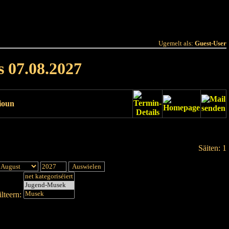
 Joer
Terminlëscht
Ugemelt als:
Guest-User
s 07.08.2027
ioun
Säiten: 1
lteern: