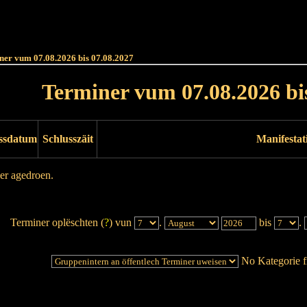
Haut
Dëss Woch
Dëse Mount
Dëst
Umellen
ner vum 07.08.2026 bis 07.08.2027
Terminer vum 07.08.2026 bi
ssdatum
Schlusszäit
Manifestat
er agedroen.
Terminer oplëschten (
?
) vun
.
bis
.
No Kategorie fi