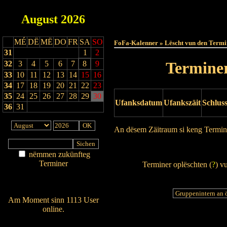
August
2026
Haut
MÉ
DË
MË
DO
FR
SA
SO
FoFa-Kalenner » Lëscht vun den Termi
31
1
2
Terminer
32
3
4
5
6
7
8
9
33
10
11
12
13
14
15
16
34
17
18
19
20
21
22
23
35
24
25
26
27
28
29
30
Ufanksdatum
Ufankszäit
Schlus
36
31
An dësem Zäitraum si keng Termin
Drock Preview
nëmmen zukünfteg
Terminer
Terminer oplëschten (
?
) v
Am Détail sichen
Nei agedroen
Am Moment sinn 1113 User
online.
Wien ass online?