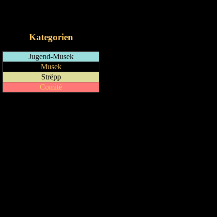
RSS-Feed
iCalendar-Feed
Kategorien
Jugend-Musek
Musek
Strëpp
Comité