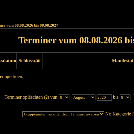
Haut
Dëss Woch
Dëse Mount
Dëst
Umellen
ner vum 08.08.2026 bis 08.08.2027
Terminer vum 08.08.2026 bi
ssdatum
Schlusszäit
Manifestat
er agedroen.
Terminer oplëschten (
?
) vun
.
bis
.
No Kategorie fi