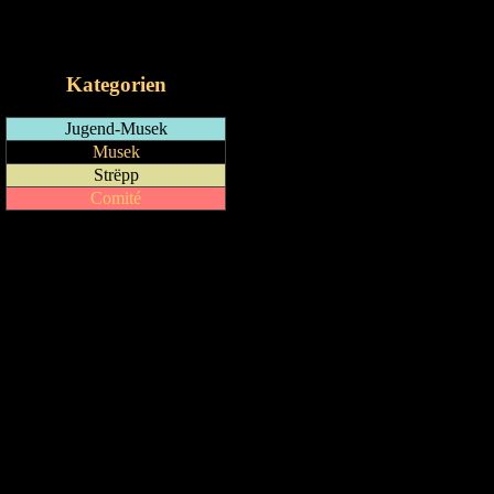
RSS-Feed
iCalendar-Feed
Kategorien
Jugend-Musek
Musek
Strëpp
Comité