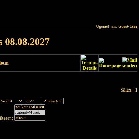
 Joer
Terminlëscht
Ugemelt als:
Guest-User
s 08.08.2027
ioun
Säiten: 1
lteern: