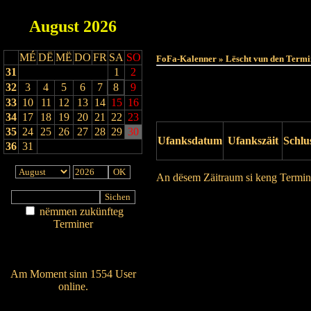
August
2026
MÉ
DË
MË
DO
FR
SA
SO
FoFa-Kalenner » Lëscht vun den Termi
31
1
2
32
3
4
5
6
7
8
9
33
10
11
12
13
14
15
16
34
17
18
19
20
21
22
23
35
24
25
26
27
28
29
30
Ufanksdatum
Ufankszäit
Schlu
36
31
An dësem Zäitraum si keng Termin
Drock Preview
nëmmen zukünfteg
Terminer
Am Détail sichen
Nei agedroen
Am Moment sinn 1554 User
online.
Wien ass online?