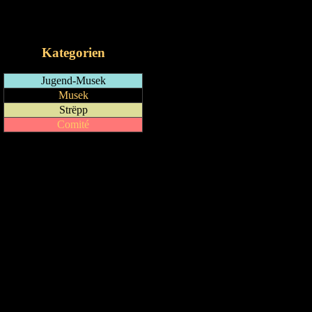
RSS-Feed
iCalendar-Feed
Kategorien
Jugend-Musek
Musek
Strëpp
Comité