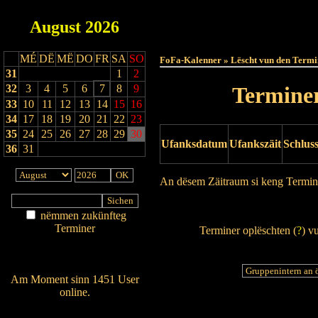
August
2026
Haut
MÉ
DË
MË
DO
FR
SA
SO
FoFa-Kalenner » Lëscht vun den Termi
31
1
2
32
3
4
5
6
7
8
9
Terminer
33
10
11
12
13
14
15
16
34
17
18
19
20
21
22
23
35
24
25
26
27
28
29
30
Ufanksdatum
Ufankszäit
Schlus
36
31
An dësem Zäitraum si keng Termin
Drock Preview
nëmmen zukünfteg
Terminer
Terminer oplëschten (
?
) v
Am Détail sichen
Nei agedroen
Am Moment sinn 1451 User
online.
Wien ass online?