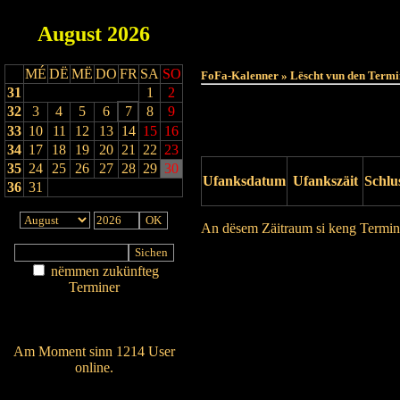
August
2026
MÉ
DË
MË
DO
FR
SA
SO
FoFa-Kalenner » Lëscht vun den Termi
31
1
2
32
3
4
5
6
7
8
9
33
10
11
12
13
14
15
16
34
17
18
19
20
21
22
23
35
24
25
26
27
28
29
30
Ufanksdatum
Ufankszäit
Schlu
36
31
An dësem Zäitraum si keng Termin
Drock Preview
nëmmen zukünfteg
Terminer
Am Détail sichen
Nei agedroen
Am Moment sinn 1214 User
online.
Wien ass online?