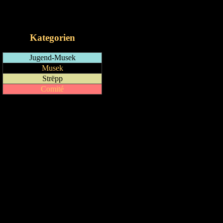
RSS-Feed
iCalendar-Feed
Kategorien
Jugend-Musek
Musek
Strëpp
Comité