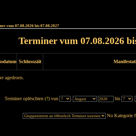
Haut
Dëss Woch
Dëse Mount
Dëst
Umellen
ner vum 07.08.2026 bis 07.08.2027
Terminer vum 07.08.2026 bi
ssdatum
Schlusszäit
Manifestat
er agedroen.
Terminer oplëschten (
?
) vun
.
bis
.
No Kategorie fi