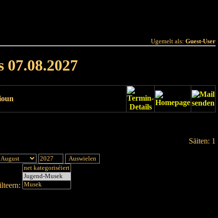
 Joer
Terminlëscht
Ugemelt als:
Guest-User
s 07.08.2027
ioun
Säiten: 1
lteern: