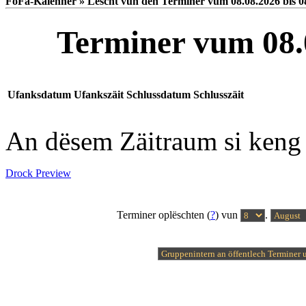
FoFa-Kalenner » Lëscht vun den Terminer vum 08.08.2026 bis 0
Terminer vum 08.0
Ufanksdatum
Ufankszäit
Schlussdatum
Schlusszäit
An dësem Zäitraum si keng
Drock Preview
Terminer oplëschten (
?
) vun
.