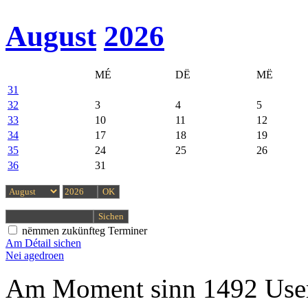
August
2026
MÉ
DË
MË
31
32
3
4
5
33
10
11
12
34
17
18
19
35
24
25
26
36
31
nëmmen zukünfteg Terminer
Am Détail sichen
Nei agedroen
Am Moment sinn 1492 User