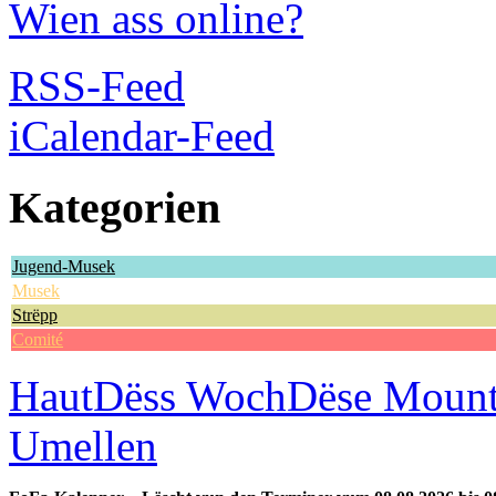
Wien ass online?
RSS-Feed
iCalendar-Feed
Kategorien
Jugend-Musek
Musek
Strëpp
Comité
Haut
Dëss Woch
Dëse Moun
Umellen