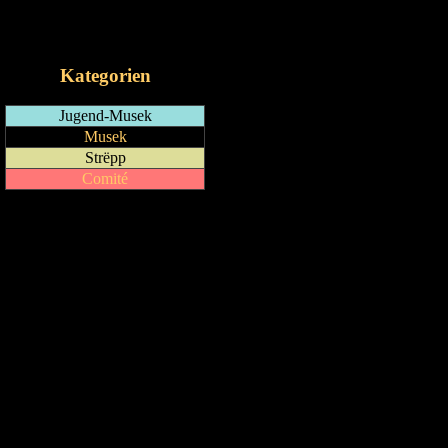
RSS-Feed
iCalendar-Feed
Kategorien
Jugend-Musek
Musek
Strëpp
Comité