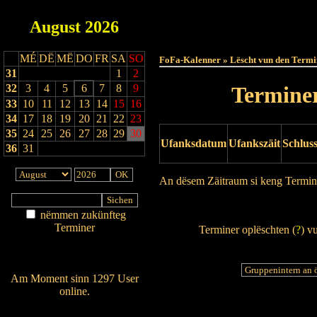
August
2026
Haut
MÉ
DË
MË
DO
FR
SA
SO
FoFa-Kalenner » Lëscht vun den Termi
31
1
2
32
3
4
5
6
7
8
9
Terminer
33
10
11
12
13
14
15
16
34
17
18
19
20
21
22
23
35
24
25
26
27
28
29
30
Ufanksdatum
Ufankszäit
Schlus
36
31
An dësem Zäitraum si keng Termin
Drock Preview
nëmmen zukünfteg
Terminer
Terminer oplëschten (
?
) v
Am Détail sichen
Nei agedroen
Am Moment sinn 1297 User
online.
Wien ass online?