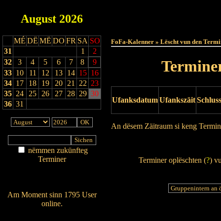
August
2026
Haut
MÉ
DË
MË
DO
FR
SA
SO
FoFa-Kalenner » Lëscht vun den Termi
31
1
2
Terminer
32
3
4
5
6
7
8
9
33
10
11
12
13
14
15
16
34
17
18
19
20
21
22
23
35
24
25
26
27
28
29
30
Ufanksdatum
Ufankszäit
Schlus
36
31
An dësem Zäitraum si keng Termin
Drock Preview
nëmmen zukünfteg
Terminer
Terminer oplëschten (
?
) v
Am Détail sichen
Nei agedroen
Am Moment sinn 1795 User
online.
Wien ass online?