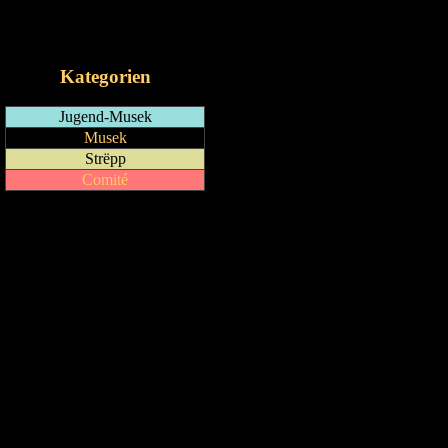
RSS-Feed
iCalendar-Feed
Kategorien
Jugend-Musek
Musek
Strëpp
Comité