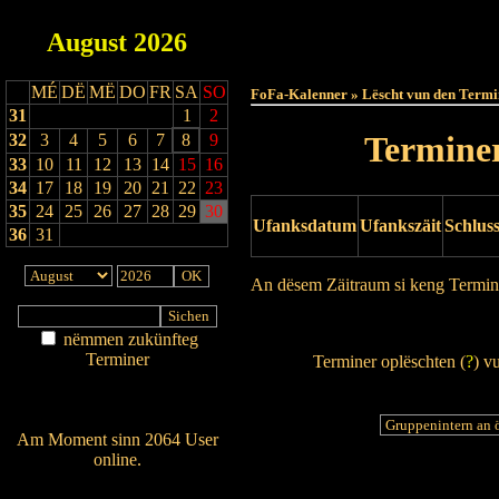
August
2026
Haut
MÉ
DË
MË
DO
FR
SA
SO
FoFa-Kalenner » Lëscht vun den Termi
31
1
2
Terminer
32
3
4
5
6
7
8
9
33
10
11
12
13
14
15
16
34
17
18
19
20
21
22
23
35
24
25
26
27
28
29
30
Ufanksdatum
Ufankszäit
Schlus
36
31
An dësem Zäitraum si keng Termin
Drock Preview
nëmmen zukünfteg
Terminer
Terminer oplëschten (
?
) v
Am Détail sichen
Nei agedroen
Am Moment sinn 2064 User
online.
Wien ass online?