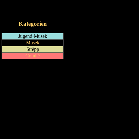
RSS-Feed
iCalendar-Feed
Kategorien
Jugend-Musek
Musek
Strëpp
Comité