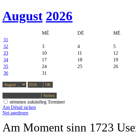
August
2026
MÉ
DË
MË
31
32
3
4
5
33
10
11
12
34
17
18
19
35
24
25
26
36
31
nëmmen zukünfteg Terminer
Am Détail sichen
Nei agedroen
Am Moment sinn 1723 User