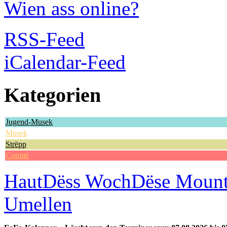
Wien ass online?
RSS-Feed
iCalendar-Feed
Kategorien
Jugend-Musek
Musek
Strëpp
Comité
Haut
Dëss Woch
Dëse Moun
Umellen