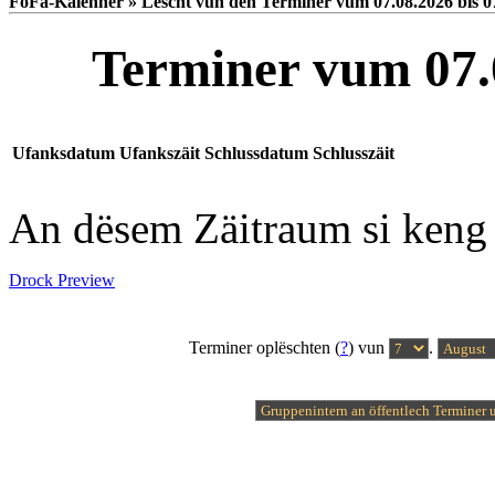
FoFa-Kalenner » Lëscht vun den Terminer vum 07.08.2026 bis 0
Terminer vum 07.0
Ufanksdatum
Ufankszäit
Schlussdatum
Schlusszäit
An dësem Zäitraum si keng
Drock Preview
Terminer oplëschten (
?
) vun
.