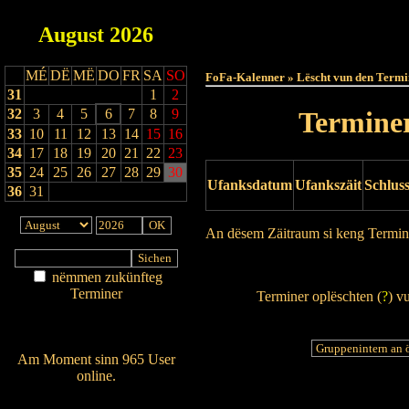
August
2026
Haut
MÉ
DË
MË
DO
FR
SA
SO
FoFa-Kalenner » Lëscht vun den Termi
31
1
2
32
3
4
5
6
7
8
9
Terminer
33
10
11
12
13
14
15
16
34
17
18
19
20
21
22
23
35
24
25
26
27
28
29
30
Ufanksdatum
Ufankszäit
Schlus
36
31
An dësem Zäitraum si keng Termin
Drock Preview
nëmmen zukünfteg
Terminer
Terminer oplëschten (
?
) v
Am Détail sichen
Nei agedroen
Am Moment sinn 965 User
online.
Wien ass online?