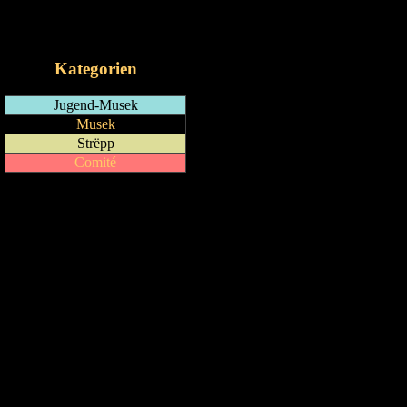
RSS-Feed
iCalendar-Feed
Kategorien
Jugend-Musek
Musek
Strëpp
Comité