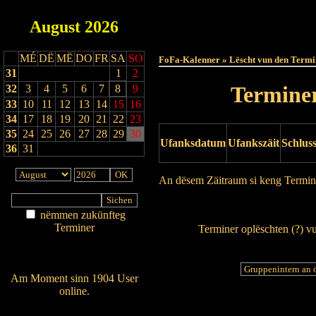
August
2026
Haut
MÉ
DË
MË
DO
FR
SA
SO
FoFa-Kalenner » Lëscht vun den Termi
31
1
2
Terminer
32
3
4
5
6
7
8
9
33
10
11
12
13
14
15
16
34
17
18
19
20
21
22
23
35
24
25
26
27
28
29
30
Ufanksdatum
Ufankszäit
Schlus
36
31
An dësem Zäitraum si keng Termin
Drock Preview
nëmmen zukünfteg
Terminer
Terminer oplëschten (
?
) v
Am Détail sichen
Nei agedroen
Am Moment sinn 1904 User
online.
Wien ass online?