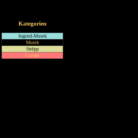
RSS-Feed
iCalendar-Feed
Kategorien
Jugend-Musek
Musek
Strëpp
Comité