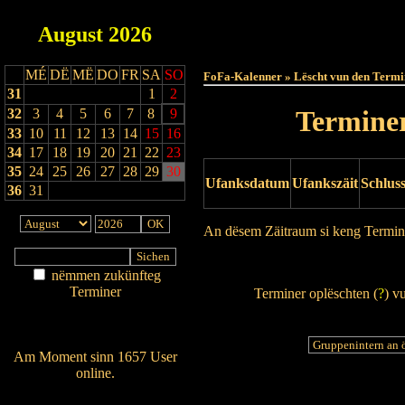
August
2026
Haut
MÉ
DË
MË
DO
FR
SA
SO
FoFa-Kalenner » Lëscht vun den Termi
31
1
2
Terminer
32
3
4
5
6
7
8
9
33
10
11
12
13
14
15
16
34
17
18
19
20
21
22
23
35
24
25
26
27
28
29
30
Ufanksdatum
Ufankszäit
Schlus
36
31
An dësem Zäitraum si keng Termin
Drock Preview
nëmmen zukünfteg
Terminer
Terminer oplëschten (
?
) v
Am Détail sichen
Nei agedroen
Am Moment sinn 1657 User
online.
Wien ass online?