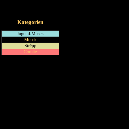
RSS-Feed
iCalendar-Feed
Kategorien
Jugend-Musek
Musek
Strëpp
Comité