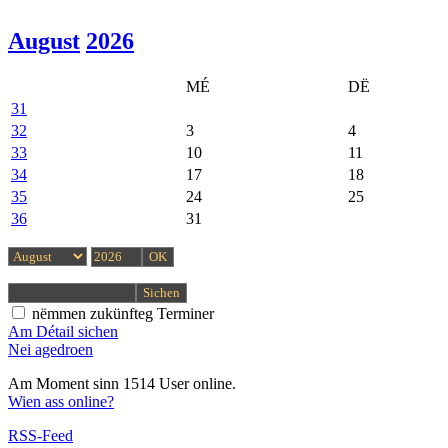
August
2026
MÉ
DË
31
32
3
4
33
10
11
34
17
18
35
24
25
36
31
nëmmen zukünfteg Terminer
Am Détail sichen
Nei agedroen
Am Moment sinn 1514 User online.
Wien ass online?
RSS-Feed