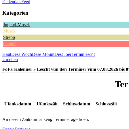
iCalendar-Feed
Kategorien
Jugend-Musek
Musek
Strëpp
Comité
Haut
Dëss Woch
Dëse Mount
Dëst Joer
Terminlëscht
Umellen
FoFa-Kalenner » Lëscht vun den Terminer vum 07.08.2026 bis 0
Ter
Ufanksdatum
Ufankszäit
Schlussdatum
Schlusszäit
An dësem Zäitraum si keng Terminer agedroen.