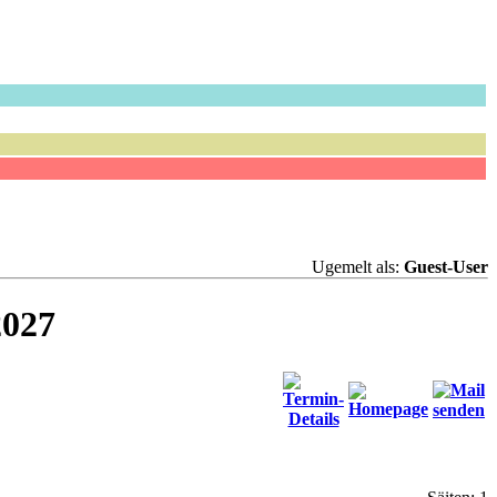
Ugemelt als:
Guest-User
2027