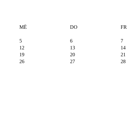
MË
DO
FR
5
6
7
12
13
14
19
20
21
26
27
28