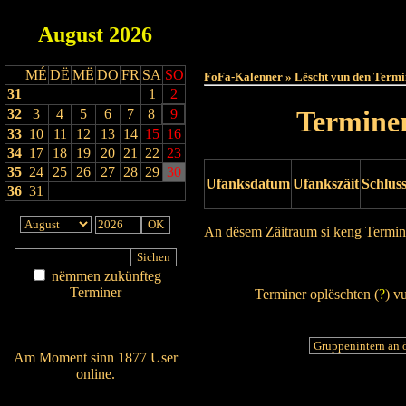
August
2026
Haut
MÉ
DË
MË
DO
FR
SA
SO
FoFa-Kalenner » Lëscht vun den Termi
31
1
2
Terminer
32
3
4
5
6
7
8
9
33
10
11
12
13
14
15
16
34
17
18
19
20
21
22
23
35
24
25
26
27
28
29
30
Ufanksdatum
Ufankszäit
Schlus
36
31
An dësem Zäitraum si keng Termin
Drock Preview
nëmmen zukünfteg
Terminer
Terminer oplëschten (
?
) v
Am Détail sichen
Nei agedroen
Am Moment sinn 1877 User
online.
Wien ass online?