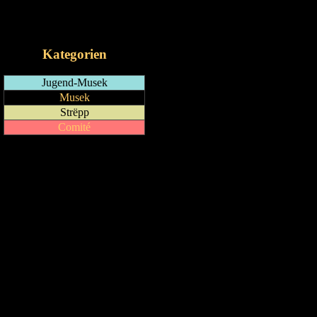
RSS-Feed
iCalendar-Feed
Kategorien
Jugend-Musek
Musek
Strëpp
Comité