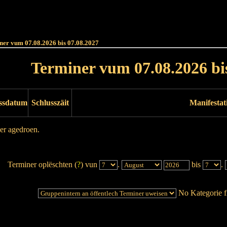
Haut
Dëss Woch
Dëse Mount
Dëst
Umellen
ner vum 07.08.2026 bis 07.08.2027
Terminer vum 07.08.2026 bi
ssdatum
Schlusszäit
Manifestat
er agedroen.
Terminer oplëschten (
?
) vun
.
bis
.
No Kategorie fi