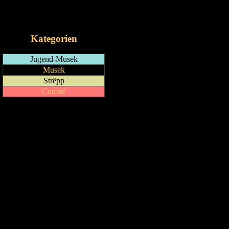
RSS-Feed
iCalendar-Feed
Kategorien
Jugend-Musek
Musek
Strëpp
Comité