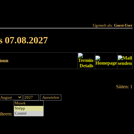
 Joer
Terminlëscht
Ugemelt als:
Guest-User
s 07.08.2027
ioun
Säiten: 1
lteern: