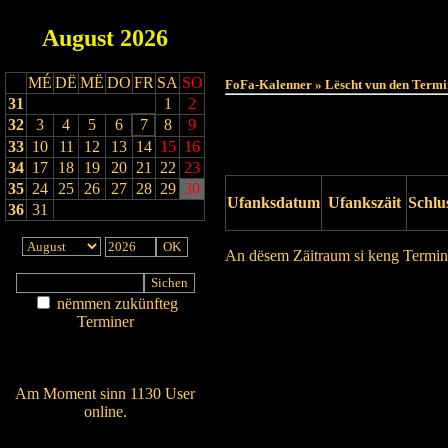
August
2026
MÉ
DË
MË
DO
FR
SA
SO
FoFa-Kalenner » Lëscht vun den Termi
31
1
2
32
3
4
5
6
7
8
9
33
10
11
12
13
14
15
16
34
17
18
19
20
21
22
23
35
24
25
26
27
28
29
30
Ufanksdatum
Ufankszäit
Schlu
36
31
An dësem Zäitraum si keng Termin
Drock Preview
nëmmen zukünfteg
Terminer
Am Détail sichen
Nei agedroen
Am Moment sinn 1130 User
online.
Wien ass online?