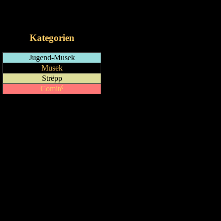
RSS-Feed
iCalendar-Feed
Kategorien
Jugend-Musek
Musek
Strëpp
Comité