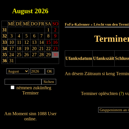
August
2026
Haut
MÉ
DË
MË
DO
FR
SA
SO
FoFa-Kalenner » Lëscht vun den Termi
31
1
2
32
3
4
5
6
7
8
9
Terminer
33
10
11
12
13
14
15
16
34
17
18
19
20
21
22
23
35
24
25
26
27
28
29
30
Ufanksdatum
Ufankszäit
Schlus
36
31
An dësem Zäitraum si keng Termin
Drock Preview
nëmmen zukünfteg
Terminer
Terminer oplëschten (
?
) v
Am Détail sichen
Nei agedroen
Am Moment sinn 1088 User
online.
Wien ass online?