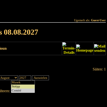
 Joer
Terminlëscht
Ugemelt als:
Guest-User
s 08.08.2027
ioun
Säiten: 1
lteern: