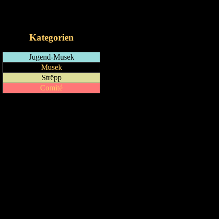
RSS-Feed
iCalendar-Feed
Kategorien
Jugend-Musek
Musek
Strëpp
Comité