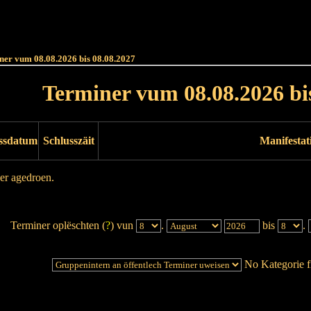
Haut
Dëss Woch
Dëse Mount
Dëst
Umellen
ner vum 08.08.2026 bis 08.08.2027
Terminer vum 08.08.2026 bi
ssdatum
Schlusszäit
Manifestat
er agedroen.
Terminer oplëschten (
?
) vun
.
bis
.
No Kategorie fi