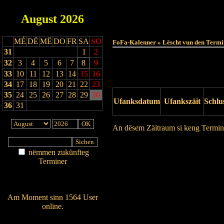
August
2026
MÉ
DË
MË
DO
FR
SA
SO
FoFa-Kalenner » Lëscht vun den Termi
31
1
2
32
3
4
5
6
7
8
9
33
10
11
12
13
14
15
16
34
17
18
19
20
21
22
23
35
24
25
26
27
28
29
30
Ufanksdatum
Ufankszäit
Schlu
36
31
An dësem Zäitraum si keng Termin
Drock Preview
nëmmen zukünfteg
Terminer
Am Détail sichen
Nei agedroen
Am Moment sinn 1564 User
online.
Wien ass online?