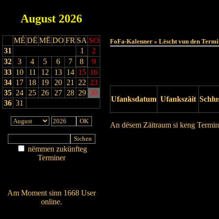
August
2026
MÉ
DË
MË
DO
FR
SA
SO
FoFa-Kalenner » Lëscht vun den Termi
31
1
2
32
3
4
5
6
7
8
9
33
10
11
12
13
14
15
16
34
17
18
19
20
21
22
23
35
24
25
26
27
28
29
30
Ufanksdatum
Ufankszäit
Schlu
36
31
An dësem Zäitraum si keng Termin
Drock Preview
nëmmen zukünfteg
Terminer
Am Détail sichen
Nei agedroen
Am Moment sinn 1668 User
online.
Wien ass online?