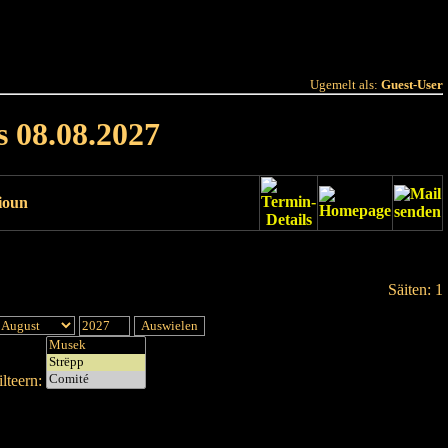
 Joer
Terminlëscht
Ugemelt als:
Guest-User
s 08.08.2027
ioun
Säiten: 1
lteern: