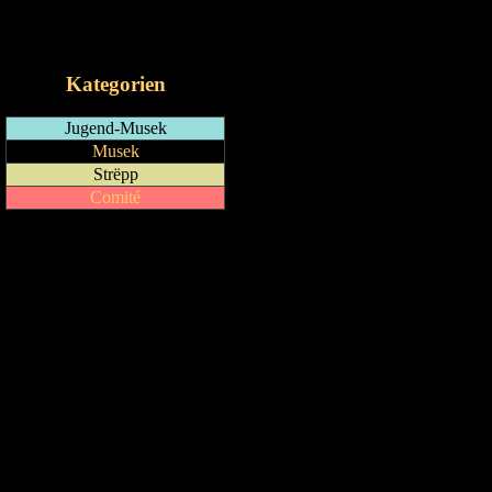
RSS-Feed
iCalendar-Feed
Kategorien
Jugend-Musek
Musek
Strëpp
Comité