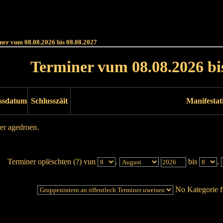
Haut
Dëss Woch
Dëse Mount
Dëst
Umellen
ner vum 08.08.2026 bis 08.08.2027
Terminer vum 08.08.2026 bi
ssdatum
Schlusszäit
Manifestat
er agedroen.
Terminer oplëschten (
?
) vun
.
bis
.
No Kategorie fi